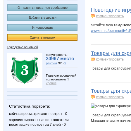
babyy
caprice
Отправить приватное сообщение
Новогодние игр
комментировать
Добавить в друзья
Читайте мою тему
Ново
Игнорировать
Юкки
Дарла
www.nn.ru/community/rd/t
Сделать подарок
Рукоделие основной
Товары для скр
Саровчанка
Турбом
популярность:
30967 место
комментировать
рейтинг
925
?
Товары для скрапбукин
Привилегированный
пользователь
3
уровня
Товары для скра
комментировать
Статистика портрета:
сейчас просматривают портрет - 0
Товары для скрапбукин
зарегистрированные пользователи
Магазин в самом начале
посетившие портрет за 7 дней - 0